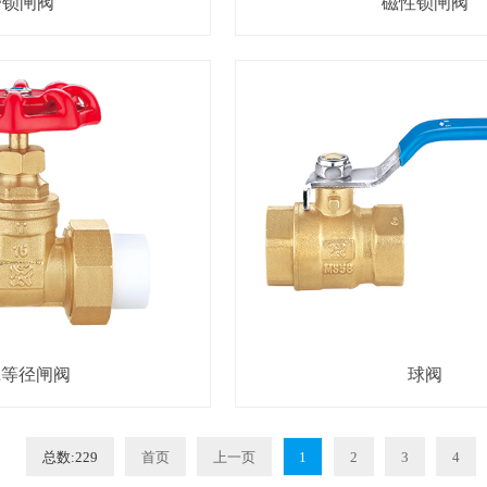
带锁闸阀
磁性锁闸阀
R等径闸阀
球阀
总数:229
首页
上一页
1
2
3
4