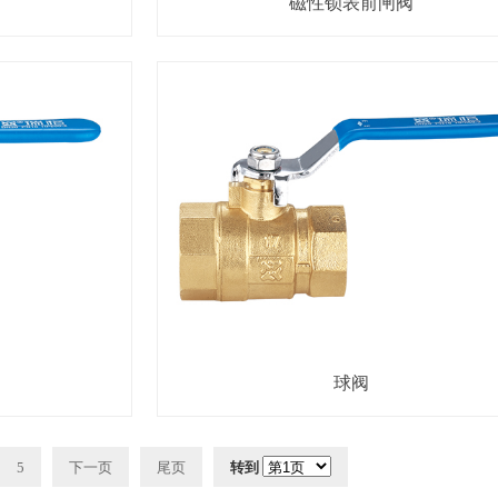
磁性锁表前闸阀
球阀
5
下一页
尾页
转到