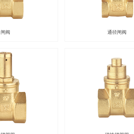
闸阀
通径闸阀