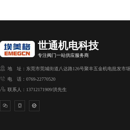
世通机电科技
专注阀门一站供应服务商

地 址：东莞市莞城街道八达路126号聚丰五金机电批发市场

电 话：0769-22770520

联系人：13712171909/洪先生


